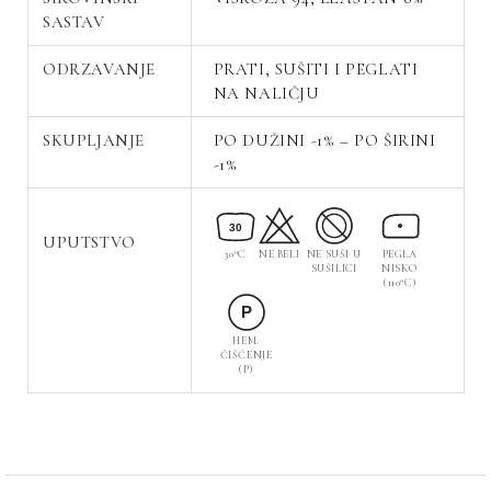
SASTAV
ODRZAVANJE
PRATI, SUŠITI I PEGLATI
NA NALIČJU
SKUPLJANJE
PO DUŽINI -1% – PO ŠIRINI
-1%
30
UPUTSTVO
30°C
NE BELI
NE SUŠI U
PEGLA
SUŠILICI
NISKO
(110°C)
P
HEM.
ČIŠĆENJE
(P)