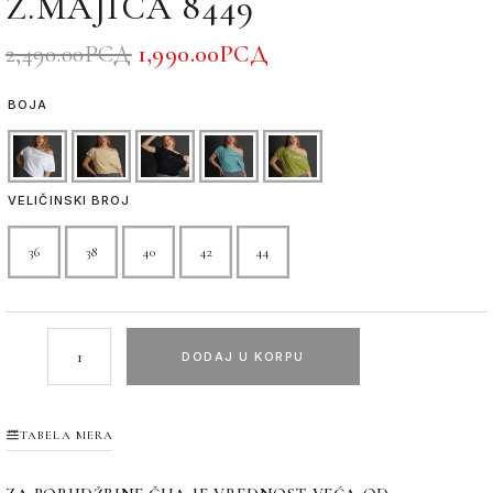
Ž.MAJICA 8449
2,490.00
РСД
1,990.00
РСД
BOJA
VELIČINSKI BROJ
36
38
40
42
44
DODAJ U KORPU
TABELA MERA