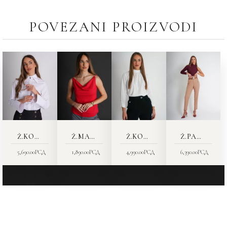
POVEZANI PROIZVODI
Ž.KOŠULJA 7368-55
Ž.MAJICA 8317-00
Ž.KOŠULJA 7678-06
Ž.PANTALONE 2569-19
5,690.00
РСД
1,890.00
РСД
4,990.00
РСД
6,390.00
РСД