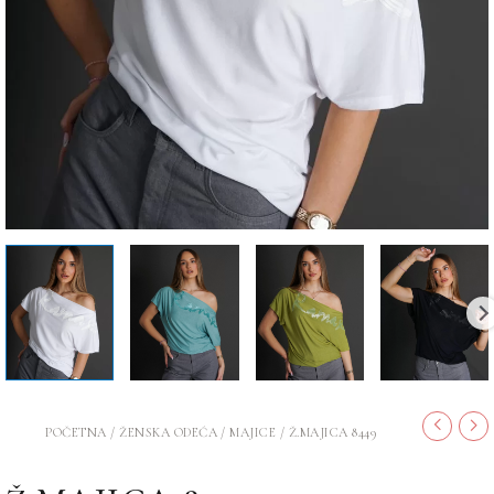
POČETNA
/
ŽENSKA ODEĆA
/
MAJICE
/ Ž.MAJICA 8449