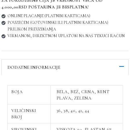
ZA PORUDŽBINE ČIJA JE VREDNOST VEĆA OD
4.000,00RSD POŠTARINA JE BESPLATNA!
ONLINE PLAĆANJE (PLATNIM KARTICAMA)
POUZEĆEM (GOTOVINSKI ILI PLATNIM KARTICAMA)
PRILIKOM PREUZIMANJA
VIRMANOM, DIREKTNOM UPLATOM NA NAŠ TEKUĆI RAČUN
DODATNE INFORMACIJE
BOJA
BELA, BEŽ, CRNA, MINT
PLAVA, ZELENA
VELIČINSKI
36, 38, 40, 42, 44
BROJ
SIROVINSKI
VISKOZA 94, ELASTAN 6%