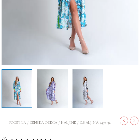
POČETNA
/
ŽENSKA ODEĆA
/
HALJINE
/ Ž.HALJINA 4437-32