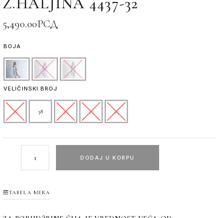
Ž.HALJINA 4437-32
5,490.00
РСД
BOJA
VELIČINSKI BROJ
36
38
40
42
44
DODAJ U KORPU
TABELA MERA