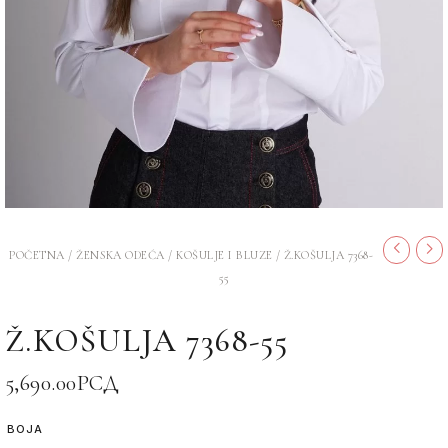
POČETNA
/
ŽENSKA ODEĆA
/
KOŠULJE I BLUZE
/ Ž.KOŠULJA 7368-
55
Ž.KOŠULJA 7368-55
5,690.00
РСД
BOJA