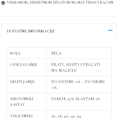
VIRMANOM, DIREKTNOM UPLATOM NA NAŠ TEKUĆI RAČUN
DODATNE INFORMACIJE
BOJA
BELA
ODRZAVANJE
PRATI, SUŠITI I PEGLATI
NA NALIČJU
SKUPLJANJE
PO DUŽINI -1% – PO ŠIRINI
-1%
SIROVINSKI
PAMUK 97% ELASTAN 3%
SASTAV
VELIČINSKI
36, 38, 40, 42, 44