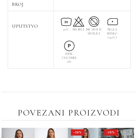
BROJ
30
UPUTSTVO
30°C
NE BELI
NE SUŠI U
PEGLA
SUŠILICI
NISKO
(110°C)
P
HEM.
ČIŠĆENJE
(P)
POVEZANI PROIZVODI
ORIGINALNA
TRENUTNA
ORIGINALNA
TRENUTNA
-26%
-26%
CENA
CENA
CENA
CENA