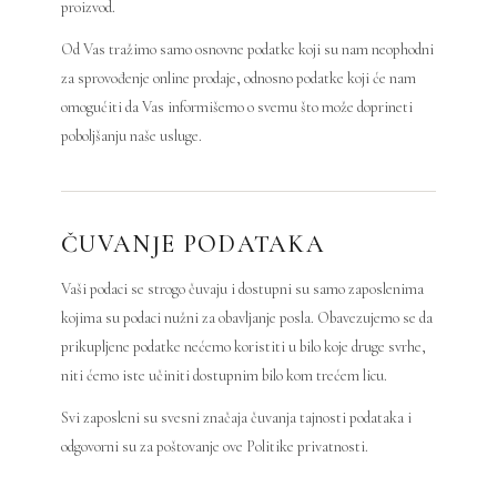
proizvod.
Od Vas tražimo samo osnovne podatke koji su nam neophodni
za sprovođenje online prodaje, odnosno podatke koji će nam
omogućiti da Vas informišemo o svemu što može doprineti
poboljšanju naše usluge.
ČUVANJE PODATAKA
Vaši podaci se strogo čuvaju i dostupni su samo zaposlenima
kojima su podaci nužni za obavljanje posla. Obavezujemo se da
prikupljene podatke nećemo koristiti u bilo koje druge svrhe,
niti ćemo iste učiniti dostupnim bilo kom trećem licu.
Svi zaposleni su svesni značaja čuvanja tajnosti podataka i
odgovorni su za poštovanje ove Politike privatnosti.