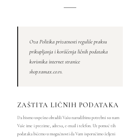
Ova Politika privatnosti reguliše praksu
prikupljanja i korišćenja ličnih podataka
korisnika internet stranice
shop.ramax.co.rs.
ZAŠTITA LIČNIH PODATAKA
Da bismo uspešno obradili Vašu narudžbinu potrebni su nam
Vaše ime i prezime, adresa, e-mail i telefon. Uz pomoć tih
podataka bićemo u mogućnosti da Vam isporučimo željeni