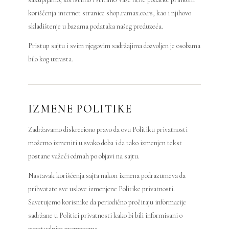
korišćenja internet stranice shop.ramax.co.rs, kao i njihovo
skladištenje u bazama podataka našeg preduzeća.
Pristup sajtu i svim njegovim sadržajima dozvoljen je osobama
bilo kog uzrasta.
IZMENE POLITIKE
Zadržavamo diskreciono pravo da ovu Politiku privatnosti
možemo izmeniti u svako doba i da tako izmenjen tekst
postane važeći odmah po objavi na sajtu.
Nastavak korišćenja sajta nakon izmena podrazumeva da
prihvatate sve uslove izmenjene Politike privatnosti.
Savetujemo korisnike da periodično pročitaju informacije
sadržane u Politici privatnosti kako bi bili informisani o
eventualnim promenama.