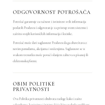
ODGOVORNOST POTROŠAČA
Potrošač garantuje za tačnost i istinitost svih informacija
poslatih Prodavcu i odgovoran je za pristup svom sistemu i
zaštitu svojih korisničkih informacija i lozinke.
Potrošač može dati saglasnost Prodavcu da ga obaveštava o
novim ponudama, akcijama i sniženjima. Saglasnost se u
svakom trenutku može povući slanjem zahteva u pisanoj ili
elektronskoj formi.
OBIM POLITIKE
PRIVATNOSTI
Ova Politika privatnosti obuhvata razloge kako i zašto
sakupljamo, koristimo i štitimo Vaše lične podatke prilikom