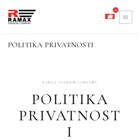
PREĐI
GLAV
NA
SADRŽAJ
IZBO
POLITIKA PRIVATNOSTI
RAMAX FASHION COMPANY
POLITIKA
PRIVATNOST
I