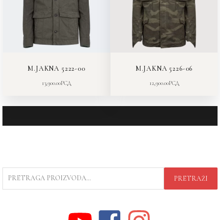
M.JAKNA 5222-00
M.JAKNA 5226-06
13,900.00
РСД
12,900.00
РСД
PRETRAGA
PRETRAŽI
ZA: