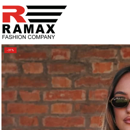
PREĐI
NA
SADRŽAJ
-31%