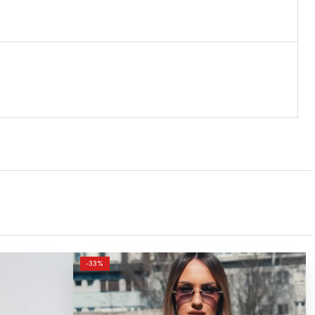
ORIGINALNA
TRENUTNA
-33%
CENA
CENA
JE
JE:
BILA:
1,990.00РСД.
2,990.00РСД.