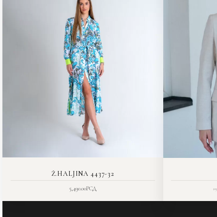
Ž.HALJINA 4437-32
5,490.00
РСД
1