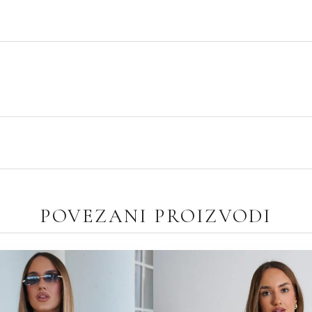
E
POVEZANI PROIZVODI
ORIGINALNA
TRENUTNA
CENA
CENA
JE
JE:
BILA:
9,990.00РСД.
13,490.00РСД.