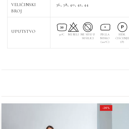
VELIČINSKI
36, 38, 40, 42, 44
BROJ
P
30
UPUTSTVO
30°C
NE BELI
NE SUŠI U
PEGLA
HEM.
SUŠILICI
NISKO
ČIŠĆENJ
(110°C)
(P)
-26%