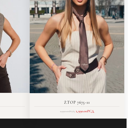
Ž.TOP 7675-11
1,990.00
РСД
2,990.00
РСД