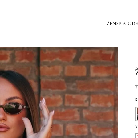
ŽENSKA OD
Ž
7
21
K
5
V