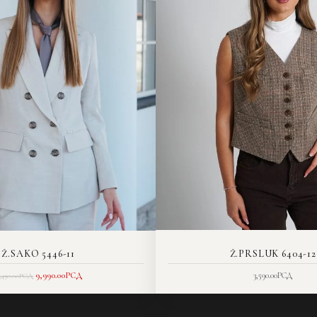
Ž.SAKO 5446-11
Ž.PRSLUK 6404-12
9,990.00
РСД
3,590.00
РСД
3,490.00
РСД