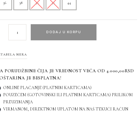
36
38
40
42
44
DODAJ U KORPU
TABELA MERA
A PORUDŽBINE ČIJA JE VREDNOST VEĆA OD 4.000,00RSD
OŠTARINA JE BESPLATNA!
ONLINE PLAĆANJE (PLATNIM KARTICAMA)
POUZEĆEM (GOTOVINSKI ILI PLATNIM KARTICAMA) PRILIKOM
PREUZIMANJA
VIRMANOM, DIREKTNOM UPLATOM NA NAŠ TEKUĆI RAČUN