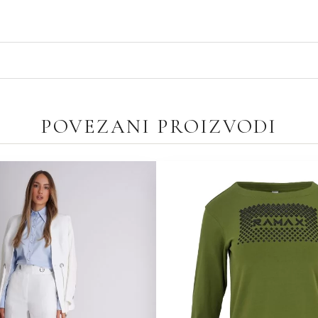
POVEZANI PROIZVODI
ORIGINALNA
TRENUTNA
CENA
CENA
JE
JE:
BILA:
7,190.00РСД.
8,990.00РСД.