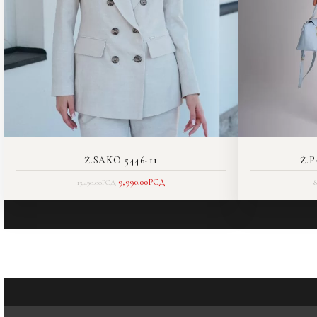
Ž.SAKO 5446-11
Ž.
9,990.00
РСД
13,490.00
РСД
8