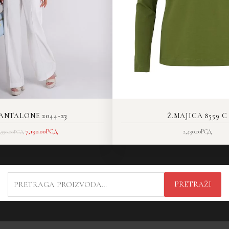
PANTALONE 2044-23
Ž.MAJICA 8559 C
7,190.00
РСД
2,490.00
РСД
,990.00
РСД
PRETRAGA
PRETRAŽI
ZA: