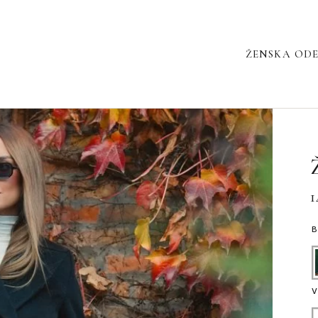
ŽENSKA OD
Ž
5
31
K
1
V