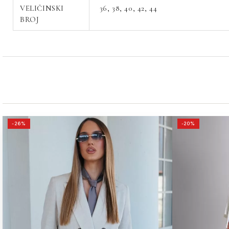
VELIČINSKI
36, 38, 40, 42, 44
BROJ
ORIGINALNA
TRENUTNA
-26%
-20%
CENA
CENA
JE
JE:
BILA:
9,990.00РСД.
13,490.00РСД.