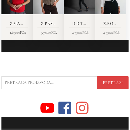
Ž.MAJICA 8317-00
Ž.PRSLUK 6404-12
D.D.TRENERKE 9423-15
Ž.KOŠULJA 7678-06
1,890.00
РСД
3,590.00
РСД
4,990.00
РСД
4,990.00
РСД
PRETRAGA
PRETRAŽI
ZA: