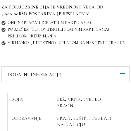
ZA PORUDŽBINE ČIJA JE VREDNOST VEĆA OD
4.000,00RSD POŠTARINA JE BESPLATNA!
ONLINE PLAĆANJE (PLATNIM KARTICAMA)
POUZEĆEM (GOTOVINSKI ILI PLATNIM KARTICAMA)
PRILIKOM PREUZIMANJA
VIRMANOM, DIREKTNOM UPLATOM NA NAŠ TEKUĆI RAČUN
DODATNE INFORMACIJE
BOJA
BEŽ, CRNA, SVETLO
BRAON
ODRZAVANJE
PRATI, SUŠITI I PEGLATI
NA NALIČJU