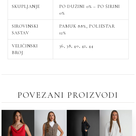
SKUPLJANJE
PO DUŽINI 0% – PO ŠIRINI
0%
SIROVINSKI
PAMUK 88%, POLIESTAR
SASTAV
12%
VELIČINSKI
36, 38, 40, 42, 44
BROJ
POVEZANI PROIZVODI