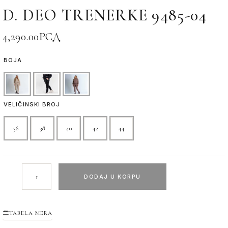
D. DEO TRENERKE 9485-04
4,290.00
РСД
BOJA
VELIČINSKI BROJ
36
38
40
42
44
DODAJ U KORPU
TABELA MERA