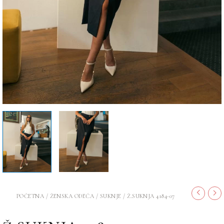
POČETNA
/
ŽENSKA ODEĆA
/
SUKNJE
/ Ž.SUKNJA 4184-07