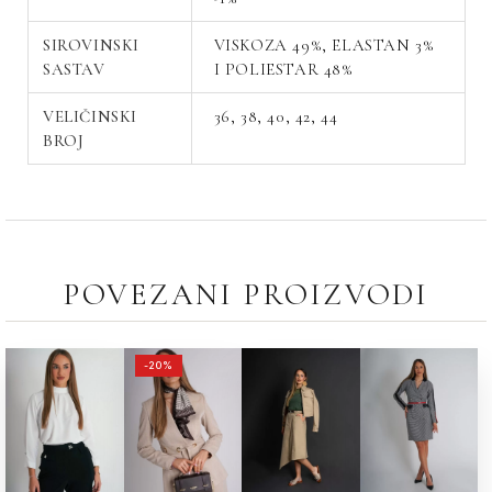
SIROVINSKI
VISKOZA 49%, ELASTAN 3%
SASTAV
I POLIESTAR 48%
VELIČINSKI
36, 38, 40, 42, 44
BROJ
POVEZANI PROIZVODI
ORIGINALNA
TRENUTNA
-20%
CENA
CENA
JE
JE:
BILA:
11,590.00РСД.
14,490.00РСД.