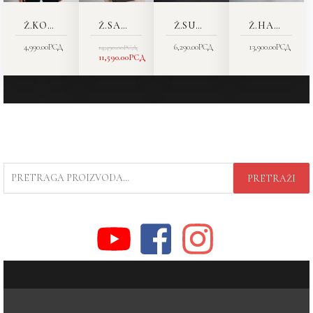
Ž.KOŠULJA 7678-06
Ž.SAKO 5449-20
Ž.SUKNJA 4095-50
Ž.HALJINA 4422-07
4,990.00
РСД
6,290.00
РСД
13,900.00
РСД
14,490.00
РСД
11,590.00
РСД
PRETRAGA
PRETRAŽI
ZA: