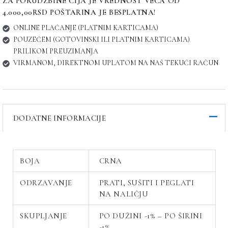
ZA PORUDŽBINE ČIJA JE VREDNOST VEĆA OD
4.000,00RSD POŠTARINA JE BESPLATNA!
ONLINE PLAĆANJE (PLATNIM KARTICAMA)
POUZEĆEM (GOTOVINSKI ILI PLATNIM KARTICAMA)
PRILIKOM PREUZIMANJA
VIRMANOM, DIREKTNOM UPLATOM NA NAŠ TEKUĆI RAČUN
DODATNE INFORMACIJE
BOJA
CRNA
ODRZAVANJE
PRATI, SUŠITI I PEGLATI
NA NALIČJU
SKUPLJANJE
PO DUŽINI -1% – PO ŠIRINI
-1%