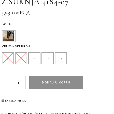
Ž.SUKNJA 4184-07
5,990.00
РСД
BOJA
VELIČINSKI BROJ
36
38
40
42
44
DODAJ U KORPU
TABELA MERA