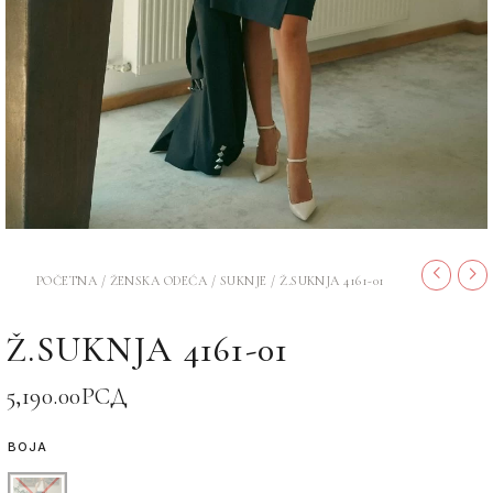
POČETNA
/
ŽENSKA ODEĆA
/
SUKNJE
/ Ž.SUKNJA 4161-01
Ž.SUKNJA 4161-01
5,190.00
РСД
BOJA