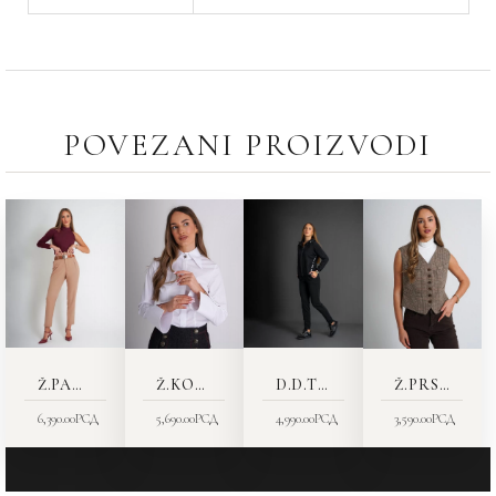
POVEZANI PROIZVODI
Ž.PANTALONE 2569-19
Ž.KOŠULJA 7368-55
D.D.TRENERKE 9423-15
Ž.PRSLUK 6404-12
6,390.00
РСД
5,690.00
РСД
4,990.00
РСД
3,590.00
РСД