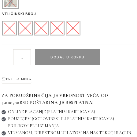
VELIČINSKI BROJ
36
38
40
42
44
DODAJ U KORPU
TABELA MERA
ZA PORUDŽBINE ČIJA JE VREDNOST VEĆA OD
4.000,00RSD POŠTARINA JE BESPLATNA!
ONLINE PLAĆANJE (PLATNIM KARTICAMA)
POUZEĆEM (GOTOVINSKI ILI PLATNIM KARTICAMA)
PRILIKOM PREUZIMANJA
VIRMANOM, DIREKTNOM UPLATOM NA NAŠ TEKUĆI RAČUN