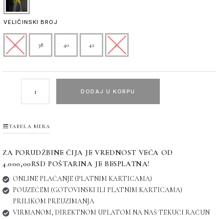
VELIČINSKI BROJ
36
38
40
42
44
DODAJ U KORPU
TABELA MERA
ZA PORUDŽBINE ČIJA JE VREDNOST VEĆA OD
4.000,00RSD POŠTARINA JE BESPLATNA!
ONLINE PLAĆANJE (PLATNIM KARTICAMA)
POUZEĆEM (GOTOVINSKI ILI PLATNIM KARTICAMA)
PRILIKOM PREUZIMANJA
VIRMANOM, DIREKTNOM UPLATOM NA NAŠ TEKUĆI RAČUN