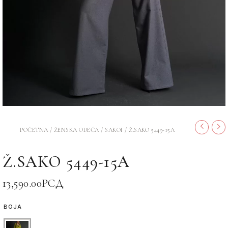
POČETNA
/
ŽENSKA ODEĆA
/
SAKOI
/ Ž.SAKO 5449-15A
Ž.SAKO 5449-15A
13,590.00
РСД
BOJA