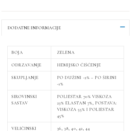
DODATNE INFORMACIJE
BOJA
ZELENA
ODRZAVANJE
HEMIJSKO ČIŠĆENJE
SKUPLJANJE
PO DUŽINI -2% – PO ŠIRINI
-1%
SIROVINSKI
POLIESTAR 70% VISKOZA
SASTAV
23% ELASTAN 7%, POSTAVA:
VISKOZA 55% I POLIESTAR
45%
VELIČINSKI
36, 38, 40, 42, 44