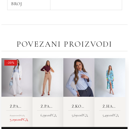
BROJ
POVEZANI PROIZVODI
ORIGINALNA
TRENUTNA
-20%
CENA
CENA
JE
JE:
BILA:
7,190.00РСД.
8,990.00РСД.
Ž.PANTALONE 2044-23
Ž.PANTALONE 2569-19
Ž.KOŠULJA 7368-55
Ž.HALJINA 4437-32
6,390.00
РСД
5,690.00
РСД
5,490.00
РСД
8,990.00
РСД
7,190.00
РСД