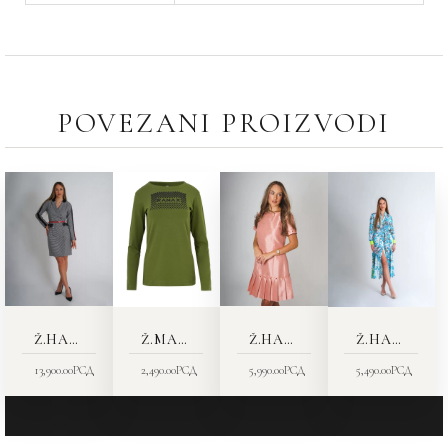
POVEZANI PROIZVODI
Ž.HALJINA 4422-07
Ž.MAJICA 8559 C
Ž.HALJINA 4428-64
Ž.HALJINA 4437-32
13,900.00
РСД
2,490.00
РСД
5,990.00
РСД
5,490.00
РСД