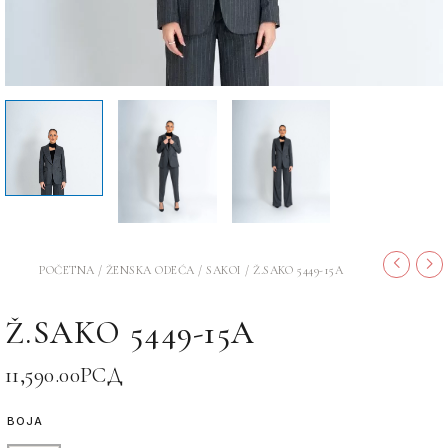
POČETNA
/
ŽENSKA ODEĆA
/
SAKOI
/ Ž.SAKO 5449-15A
Ž.SAKO 5449-15A
11,590.00
РСД
BOJA