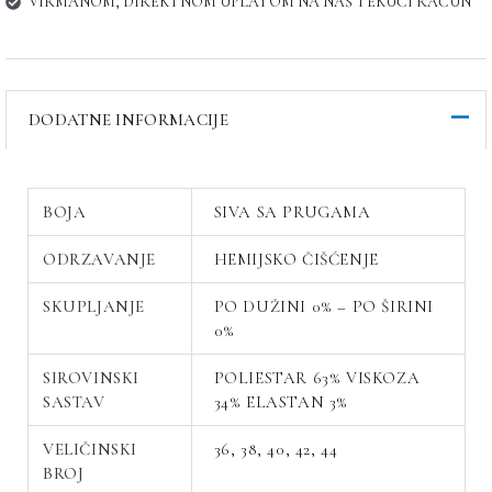
VIRMANOM, DIREKTNOM UPLATOM NA NAŠ TEKUĆI RAČUN
DODATNE INFORMACIJE
BOJA
SIVA SA PRUGAMA
ODRZAVANJE
HEMIJSKO ČIŠĆENJE
SKUPLJANJE
PO DUŽINI 0% – PO ŠIRINI
0%
SIROVINSKI
POLIESTAR 63% VISKOZA
SASTAV
34% ELASTAN 3%
VELIČINSKI
36, 38, 40, 42, 44
BROJ