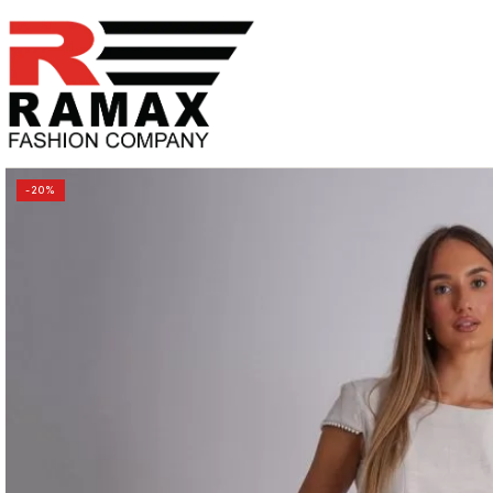
PREĐI
NA
SADRŽAJ
-20%