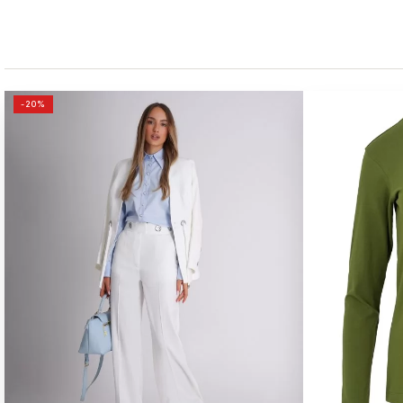
ORIGINALNA
TRENUTNA
-20%
CENA
CENA
JE
JE:
BILA:
7,190.00РСД.
8,990.00РСД.