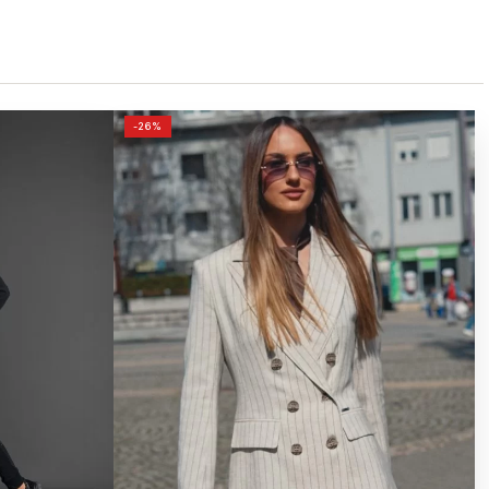
ORIGINALNA
TRENUTNA
-26%
CENA
CENA
JE
JE:
BILA:
9,990.00РСД.
13,490.00РСД.