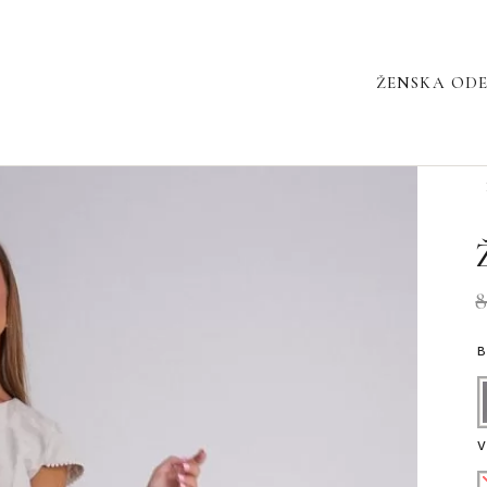
ŽENSKA OD
Ž
2
2
K
8
V