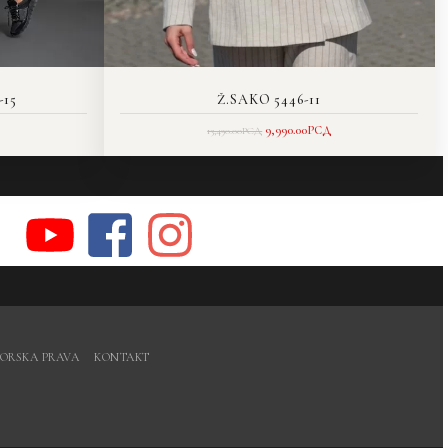
-15
Ž.SAKO 5446-11
9,990.00
РСД
13,490.00
РСД
ORSKA PRAVA
KONTAKT