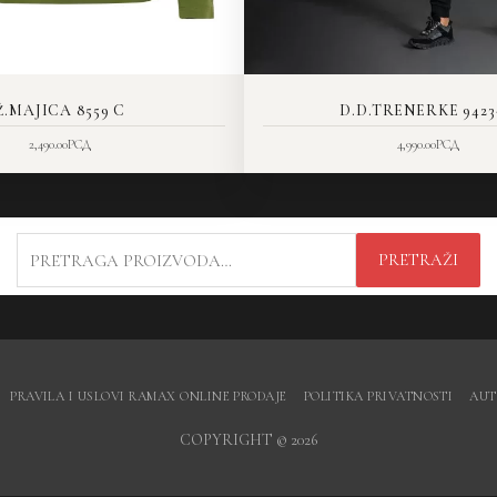
Ž.MAJICA 8559 C
D.D.TRENERKE 9423
2,490.00
РСД
4,990.00
РСД
PRETRAGA
PRETRAŽI
ZA:
PRAVILA I USLOVI RAMAX ONLINE PRODAJE
POLITIKA PRIVATNOSTI
AUT
COPYRIGHT © 2026