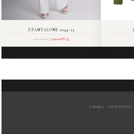
Ž.PANTALONE 2044-23
7,190.00
РСД
8,990.00
РСД
O NAMA
OPŠTI PODACI