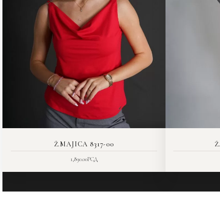
Ž.MAJICA 8317-00
Ž
1,890.00
РСД