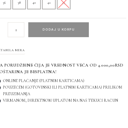
36
38
40
42
44
DODAJ U KORPU
TABELA MERA
A PORUDŽBINE ČIJA JE VREDNOST VEĆA OD 4.000,00RSD
OŠTARINA JE BESPLATNA!
ONLINE PLAĆANJE (PLATNIM KARTICAMA)
POUZEĆEM (GOTOVINSKI ILI PLATNIM KARTICAMA) PRILIKOM
PREUZIMANJA
VIRMANOM, DIREKTNOM UPLATOM NA NAŠ TEKUĆI RAČUN