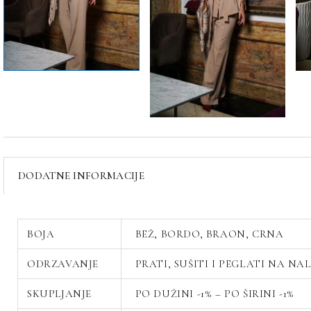
DODATNE INFORMACIJE
BOJA
BEŽ, BORDO, BRAON, CRNA
ODRZAVANJE
PRATI, SUŠITI I PEGLATI NA NA
SKUPLJANJE
PO DUŽINI -1% – PO ŠIRINI -1%