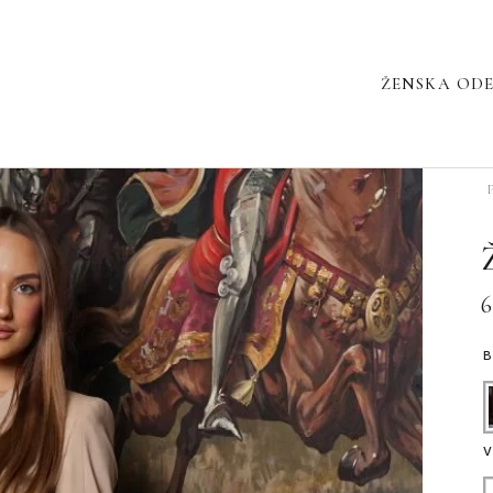
ŽENSKA OD
Ž
2
19
0
K
6
V