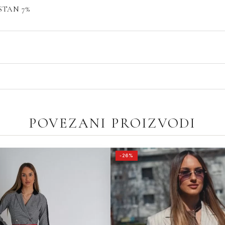
STAN 7%
POVEZANI PROIZVODI
ORIGINALN
-26%
CENA
JE
BILA:
13,490.00РСД.