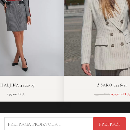
.HALJINA 4422-07
Ž.SAKO 5446-11
13,900.00
РСД
9,990.00
РСД
13,490.00
РСД
PRETRAGA
PRETRAŽI
ZA: