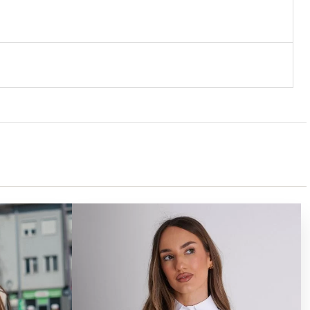
A
TRENUTNA
CENA
JE:
9,990.00РСД.