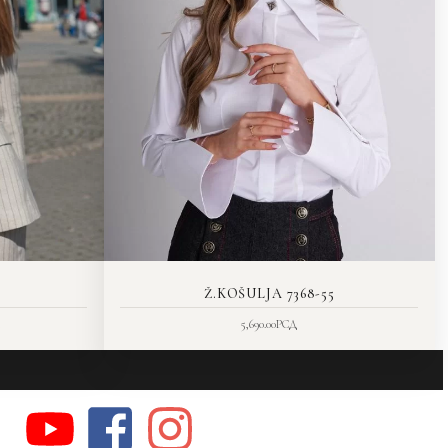
Ž.KOŠULJA 7368-55
5,690.00
РСД