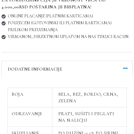
4.000,00RSD POŠTARINA JE BESPLATNA!
ONLINE PLAĆANJE (PLATNIM KARTICAMA)
POUZEĆEM (GOTOVINSKI ILI PLATNIM KARTICAMA)
PRILIKOM PREUZIMANJA
VIRMANOM, DIREKTNOM UPLATOM NA NAŠ TEKUĆI RAČUN
DODATNE INFORMACIJE
BOJA
BELA, BEŽ, BORDO, CRNA,
ZELENA
ODRZAVANJE
PRATI, SUŠITI I PEGLATI
NA NALIČJU
SKUPLJANJE
PO DUŽINI:-1,5% PO ŠIRINI: