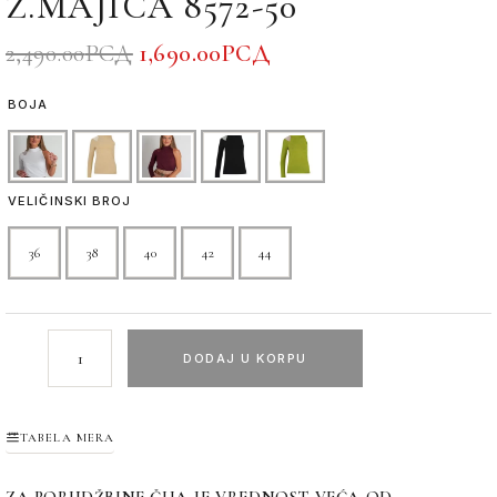
Ž.MAJICA 8572-50
2,490.00
РСД
1,690.00
РСД
BOJA
VELIČINSKI BROJ
36
38
40
42
44
DODAJ U KORPU
TABELA MERA
ZA PORUDŽBINE ČIJA JE VREDNOST VEĆA OD