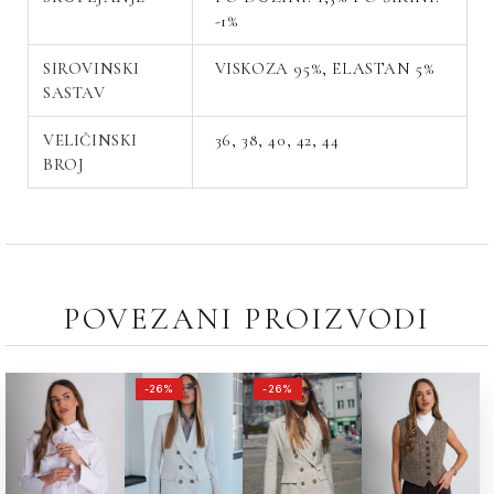
-1%
SIROVINSKI
VISKOZA 95%, ELASTAN 5%
SASTAV
VELIČINSKI
36, 38, 40, 42, 44
BROJ
POVEZANI PROIZVODI
ORIGINALNA
TRENUTNA
ORIGINALNA
TRENUTNA
-26%
-26%
CENA
CENA
CENA
CENA
JE
JE:
JE
JE:
BILA:
9,990.00РСД.
BILA:
9,990.00РСД.
13,490.00РСД.
13,490.00РСД.