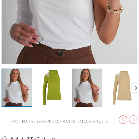
POČETNA
/
ŽENSKA ODEĆA
/
MAJICE
/ Ž.MAJICA 8572-50