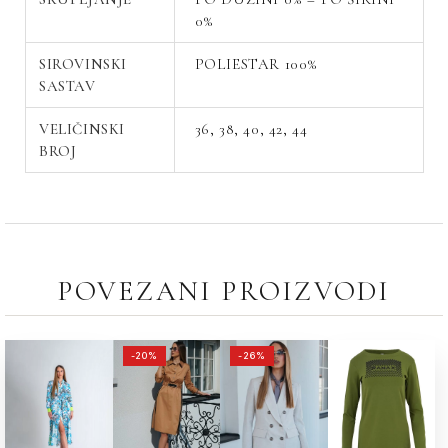
0%
SIROVINSKI
POLIESTAR 100%
SASTAV
VELIČINSKI
36, 38, 40, 42, 44
BROJ
POVEZANI PROIZVODI
ORIGINALNA
TRENUTNA
ORIGINALNA
TRENUTNA
-20%
-26%
CENA
CENA
CENA
CENA
JE
JE:
JE
JE:
BILA:
8,390.00РСД.
BILA:
9,990.00РСД.
10,490.00РСД.
13,490.00РСД.