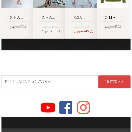
Ž.HALJINA 4437-32
Ž.HALJINA 4363-30
Ž.SAKO 5446-11
Ž.MAJICA 8559 C
5,490.00
РСД
2,490.00
РСД
10,490.00
РСД
13,490.00
РСД
8,390.00
РСД
9,990.00
РСД
PRETRAGA
PRETRAŽI
ZA: