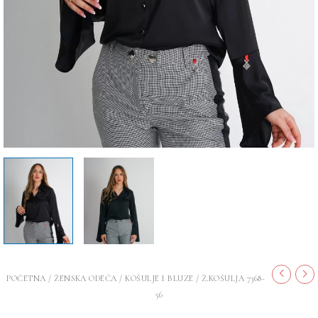
POČETNA
/
ŽENSKA ODEĆA
/
KOŠULJE I BLUZE
/ Ž.KOŠULJA 7368-
56