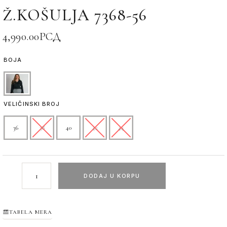
Ž.KOŠULJA 7368-56
4,990.00
РСД
BOJA
VELIČINSKI BROJ
36
38
40
42
44
DODAJ U KORPU
TABELA MERA