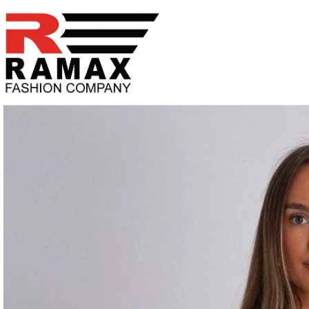
PREĐI
NA
SADRŽAJ