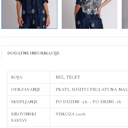
DODATNE INFORMACIJE
BOJA
BEŽ, TEGET
ODRZAVANJE
PRATI, SUŠITI I PEGLATI NA NA
SKUPLJANJE
PO DUŽINI -3% – PO ŠIRINI -1%
SIROVINSKI
VISKOZA 100%
SASTAV