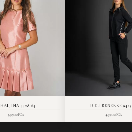
.HALJINA 4428-64
D.D.TRENERKE 9423
5,990.00
РСД
4,990.00
РСД