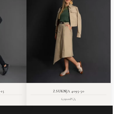
-15
Ž.SUKNJA 4095-50
6,290.00
РСД