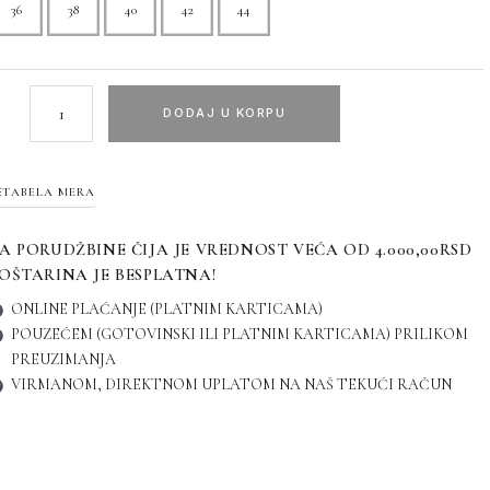
36
38
40
42
44
DODAJ U KORPU
TABELA MERA
A PORUDŽBINE ČIJA JE VREDNOST VEĆA OD 4.000,00RSD
OŠTARINA JE BESPLATNA!
ONLINE PLAĆANJE (PLATNIM KARTICAMA)
POUZEĆEM (GOTOVINSKI ILI PLATNIM KARTICAMA) PRILIKOM
PREUZIMANJA
VIRMANOM, DIREKTNOM UPLATOM NA NAŠ TEKUĆI RAČUN