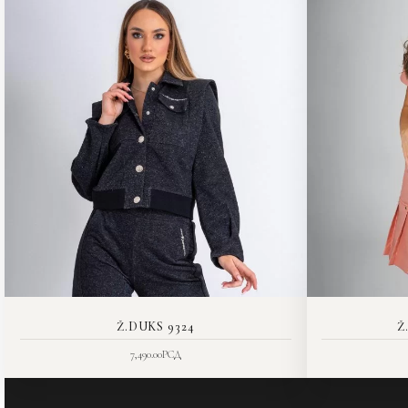
Ž.DUKS 9324
Ž
7,490.00
РСД