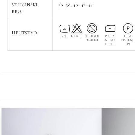
VELIČINSKI
36, 38, 40, 42, 44
BROJ
P
30
UPUTSTVO
30°C
NE BELI
NE SUŠI U
PEGLA
HEM.
SUŠILICI
NISKO
ČIŠĆENJ
(110°C)
(P)