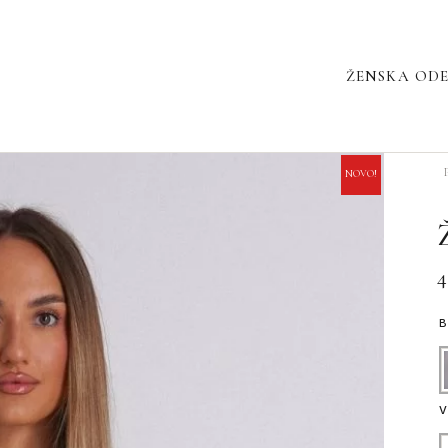
ŽENSKA OD
Ž
NOVO!
7
0
K
4
V