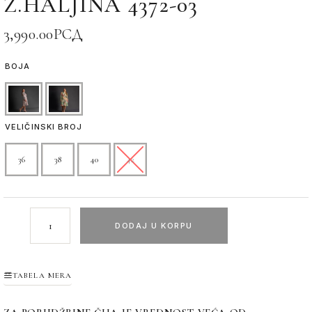
Ž.HALJINA 4372-03
3,990.00
РСД
BOJA
VELIČINSKI BROJ
36
38
40
42
DODAJ U KORPU
TABELA MERA