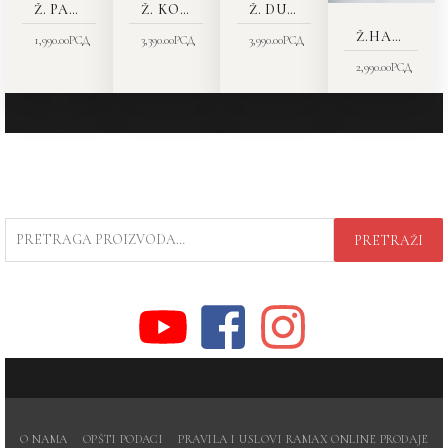
Ž. PANTALONE 2042-04
Ž. KOŠULJA 7676-00
Ž. DUKS 9310-10
Ž.HALJINA 4428-16
1,990.00
РСД
3,390.00
РСД
3,990.00
РСД
2,990.00
РСД
PRETRAGA
PRETRAŽI
ZA:
O NAMA
OPŠTI PODACI
PRAVILA I USLOVI RAMAX ONLINE PRODAJE