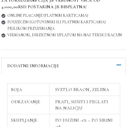
ZA PORUDŽBINE ČIJA JE VREDNOST VEĆA OD
4.000,00RSD POŠTARINA JE BESPLATNA!
ONLINE PLAĆANJE (PLATNIM KARTICAMA)
POUZEĆEM (GOTOVINSKI ILI PLATNIM KARTICAMA)
PRILIKOM PREUZIMANJA
VIRMANOM, DIREKTNOM UPLATOM NA NAŠ TEKUĆI RAČUN
DODATNE INFORMACIJE
BOJA
SVETLO BRAON, ZELENA
ODRZAVANJE
PRATI, SUŠITI I PEGLATI
NA NALIČJU
SKUPLJANJE
PO DUŽINI -1% – PO ŠIRINI
-1%