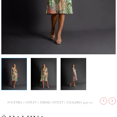
POČETNA
/
OUTLET
/
ŽENSKI OUTLET
/ Ž.HALJINA 4372-03