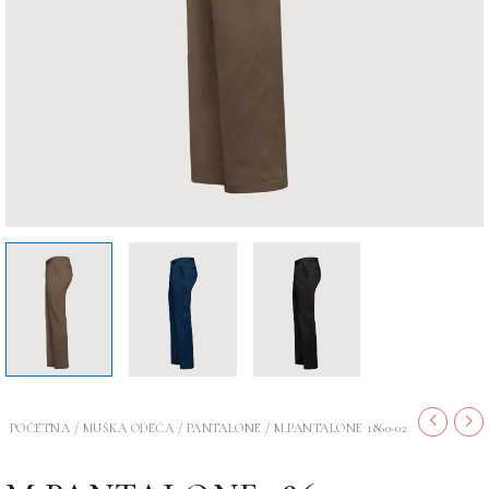
POČETNA
/
MUŠKA ODEĆA
/
PANTALONE
/ M.PANTALONE 1860-02