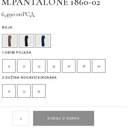
M.PANTALONE 1860-02
6,490.00
РСД
BOJA
1.OBIM POJASA
31
32
33
34
36
38
40
2.DUŽINA NOGAVICE/KORAKA
32
33
34
DODAJ U KORPU