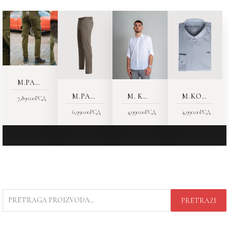
M.PANTALONE 1611-13
M.PANTALONE *1804-22
M. KOŠULJA 7127-24 SLIM
M.KOŠULJA7127-24
7,890.00
РСД
6,990.00
РСД
4,990.00
РСД
4,990.00
РСД
PRETRAGA
PRETRAŽI
ZA: