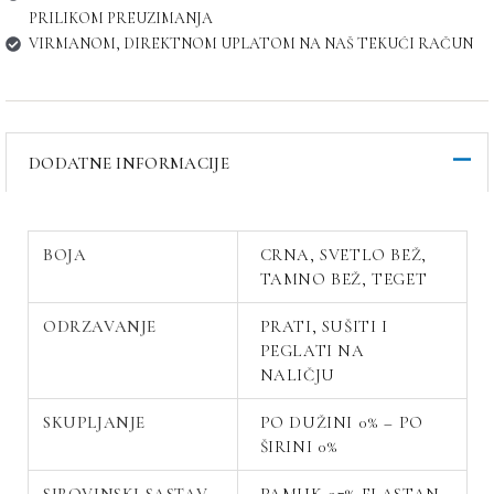
PRILIKOM PREUZIMANJA
VIRMANOM, DIREKTNOM UPLATOM NA NAŠ TEKUĆI RAČUN
DODATNE INFORMACIJE
BOJA
CRNA, SVETLO BEŽ,
TAMNO BEŽ, TEGET
ODRZAVANJE
PRATI, SUŠITI I
PEGLATI NA
NALIČJU
SKUPLJANJE
PO DUŽINI 0% – PO
ŠIRINI 0%