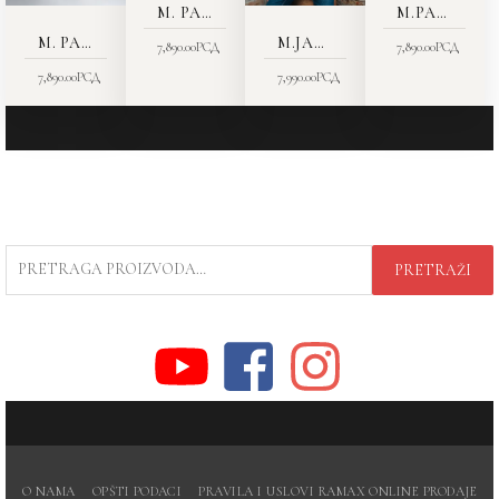
M. PANTALONE 1611-03
M.PANTALONE 1611-13
M. PANTALONE 1611-03
M.JAKNA 5060-01
7,890.00
РСД
7,890.00
РСД
7,890.00
РСД
7,990.00
РСД
PRETRAGA
PRETRAŽI
ZA:
O NAMA
OPŠTI PODACI
PRAVILA I USLOVI RAMAX ONLINE PRODAJE