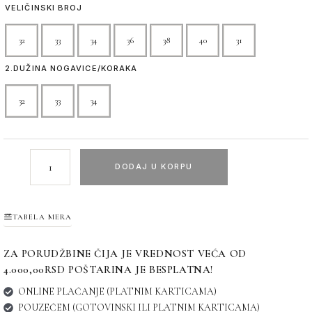
VELIČINSKI BROJ
32
33
34
36
38
40
31
2.DUŽINA NOGAVICE/KORAKA
32
33
34
DODAJ U KORPU
TABELA MERA
ZA PORUDŽBINE ČIJA JE VREDNOST VEĆA OD
4.000,00RSD POŠTARINA JE BESPLATNA!
ONLINE PLAĆANJE (PLATNIM KARTICAMA)
POUZEĆEM (GOTOVINSKI ILI PLATNIM KARTICAMA)