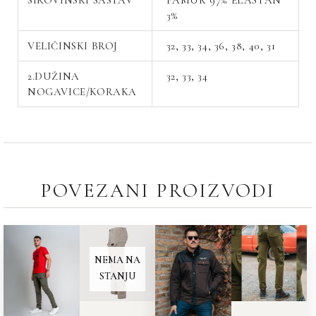
SIROVINSKI SASTAV
PAMUK 97% ELASTAN
3%
VELIČINSKI BROJ
32, 33, 34, 36, 38, 40, 31
2.DUŽINA
32, 33, 34
NOGAVICE/KORAKA
POVEZANI PROIZVODI
NEMA NA
STANJU