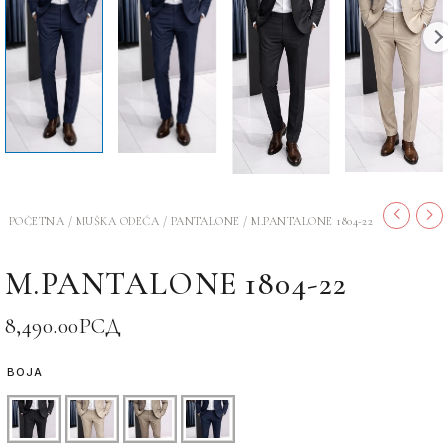
POČETNA
/
MUŠKA ODEĆA
/
PANTALONE
/ M.PANTALONE 1804-22
M.PANTALONE 1804-22
8,490.00
РСД
BOJA