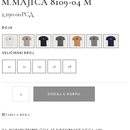
M.MAJICA 8109-04 M
2,190.00
РСД
BOJA
VELIČINSKI BROJ
50
52
54
56
58
DODAJ U KORPU
TABELA MERA