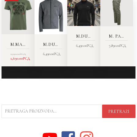
JE
JE:
BILA:
1,690.00РСД.
2,190.00РСД.
M.DUKS 8256
M. PANTALONE 1611-03 VODOODBOJNE
M.MAJICA 8115-06AA
M.DUKS 8251-00
6,490.00
РСД
7,890.00
РСД
6,490.00
РСД
2,190.00
РСД
1,690.00
РСД
PRETRAGA
PRETRAŽI
ZA: