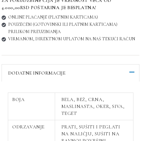
ZA PORUDŽBINE ČIJA JE VREDNOST VEĆA OD
4.000,00RSD POŠTARINA JE BESPLATNA!
ONLINE PLAĆANJE (PLATNIM KARTICAMA)
POUZEĆEM (GOTOVINSKI ILI PLATNIM KARTICAMA)
PRILIKOM PREUZIMANJA
VIRMANOM, DIREKTNOM UPLATOM NA NAŠ TEKUĆI RAČUN
DODATNE INFORMACIJE
BOJA
BELA, BEŽ, CRNA,
MASLINASTA, OKER, SIVA,
TEGET
ODRZAVANJE
PRATI, SUŠITI I PEGLATI
NA NALIČJU, SUŠITI NA
RAVNOJ POVRŠINI