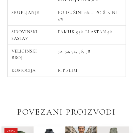
SKUPLJANJE
PO DUŽINI 0% – PO ŠIRINI
0%
SIROVINSKI
PAMUK 95% ELASTAN 5%
SASTAV
VELIČINSKI
50, 52, 54, 56, 58
BROJ
KOMOCIJA
FIT SLIM
POVEZANI PROIZVODI
ORIGINALNA
TRENUTNA
-23%
CENA
CENA