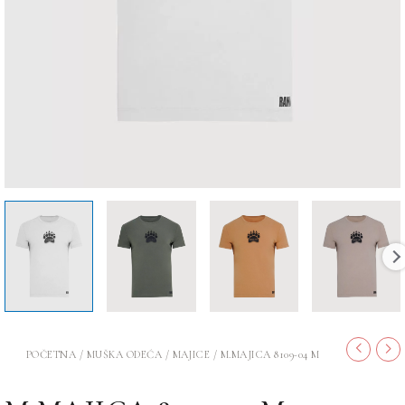
POČETNA
/
MUŠKA ODEĆA
/
MAJICE
/ M.MAJICA 8109-04 M