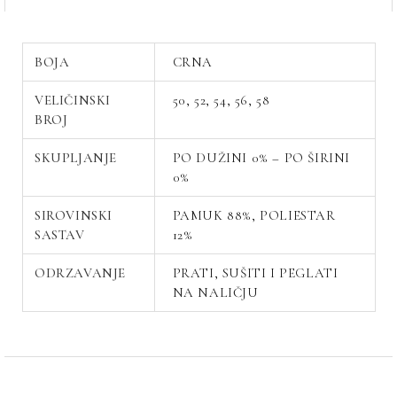
BOJA
CRNA
VELIČINSKI
50, 52, 54, 56, 58
BROJ
SKUPLJANJE
PO DUŽINI 0% – PO ŠIRINI
0%
SIROVINSKI
PAMUK 88%, POLIESTAR
SASTAV
12%
ODRZAVANJE
PRATI, SUŠITI I PEGLATI
NA NALIČJU