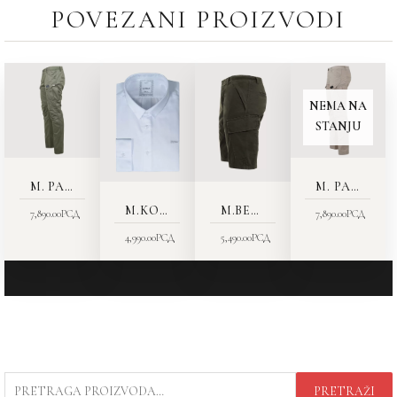
POVEZANI PROIZVODI
NEMA NA
STANJU
M. PANTALONE 1611-03 VODOODBOJNE
M. PANTALONE 1611-03
M.KOŠULJA 7127-23
M.BERMUDE 1431-13
7,890.00
РСД
7,890.00
РСД
4,990.00
РСД
5,490.00
РСД
PRETRAGA
PRETRAŽI