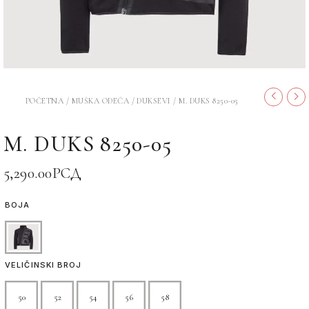
POČETNA
/
MUŠKA ODEĆA
/
DUKSEVI
/ M. DUKS 8250-05
M. DUKS 8250-05
5,290.00
РСД
BOJA
VELIČINSKI BROJ
50
52
54
56
58