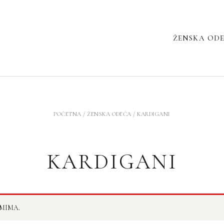
ŽENSKA OD
POČETNA
/
ŽENSKA ODEĆA
/ KARDIGANI
KARDIGANI
MIMA.