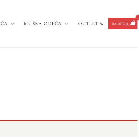
EĆA
MUŠKA ODEĆA
OUTLET %
0.00
РСД