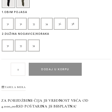
1.OBIM POJASA
31
32
33
34
36
38
2.DUŽINA NOGAVICE/KORAKA
32
33
34
DODAJ U KORPU
TABELA MERA
ZA PORUDŽBINE ČIJA JE VREDNOST VEĆA OD
4.000,00RSD POŠTARINA JE BESPLATNA!