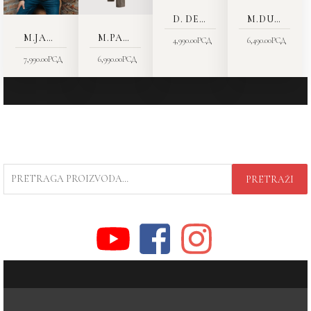
D. DEO TRENERKE 9117-06
M.DUKS 8256
M.JAKNA 5060-01
M.PANTALONE *1804-22
4,990.00
РСД
6,490.00
РСД
7,990.00
РСД
6,990.00
РСД
PRETRAGA
PRETRAŽI
ZA: