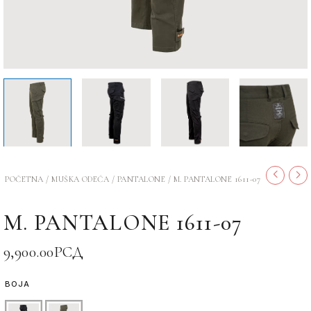
POČETNA
/
MUŠKA ODEĆA
/
PANTALONE
/ M. PANTALONE 1611-07
M. PANTALONE 1611-07
9,900.00
РСД
BOJA